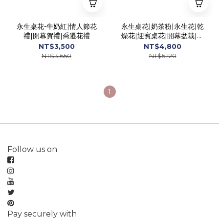
永生桌花-牛奶紅|情人節花
永生桌花|奶茶粉|永生花|乾
禮|開幕賀禮|喬遷花禮
燥花|迎賓桌花|開幕盆栽|喬
遷賀禮|祝賀花禮|
NT$3,500
NT$4,800
NT$3,650
NT$5,120
1
Follow us on
Pay securely with