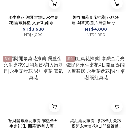
永生桌花|鴻運當頭L|永生桌
迎春開幕桌花推薦|花見好
花|開幕賀禮|入厝新居|永生
運|開幕賀禮|入厝新居|永生
花盆花|喜氣桌花|過年桌花
花盆花|過年桌花
NT$3,680
NT$4,080
NT$4,000
NT$4,880
新春
新春
招財開幕桌花推薦|霧藍金永
網紅桌花推薦| 拿鐵金月亮鐵
生桌花XL|開幕賀禮|入厝新
提籃永生桌花XL|開幕賀禮|