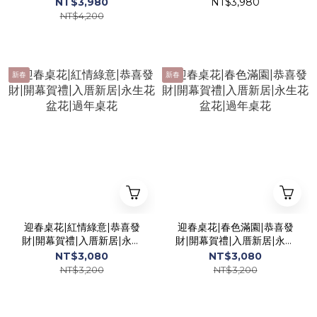
永生花園|榮譽調職
禮|升職賀禮
NT$3,980
NT$3,980
NT$4,200
新春
新春
迎春桌花|紅情綠意|恭喜發
迎春桌花|春色滿園|恭喜發
財|開幕賀禮|入厝新居|永生
財|開幕賀禮|入厝新居|永生
花盆花|過年桌花
花盆花|過年桌花
NT$3,080
NT$3,080
NT$3,200
NT$3,200