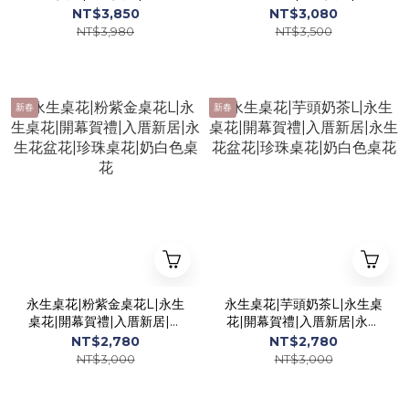
禮|升職賀禮|聖誕布置|藍色
新居|永生花盆花|過年桌花|
NT$3,850
NT$3,080
桌花|藍金色桌花
喜氣桌花
NT$3,980
NT$3,500
新春
新春
永生桌花|粉紫金桌花L|永生
永生桌花|芋頭奶茶L|永生桌
桌花|開幕賀禮|入厝新居|永
花|開幕賀禮|入厝新居|永生
生花盆花|珍珠桌花|奶白色
花盆花|珍珠桌花|奶白色桌
NT$2,780
NT$2,780
桌花
花
NT$3,000
NT$3,000