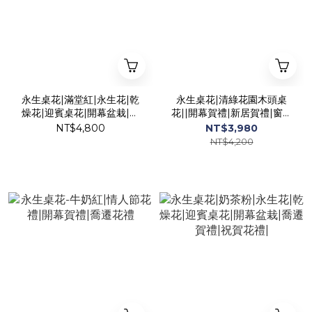
永生桌花|滿堂紅|永生花|乾
永生桌花|清綠花園木頭桌
燥花|迎賓桌花|開幕盆栽|喬
花||開幕賀禮|新居賀禮|窗台
遷賀禮|節日花禮|
花藝|永生花園|榮譽花禮
NT$4,800
NT$3,980
NT$4,200