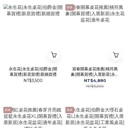
新春
永生花|永生桌花|伯爵金|開
迎春開幕桌花推薦|桃符萬
幕賀禮|新居賀禮|新婚賀禮
象|開幕賀禮|入厝新居|永生
花盆花|過年桌花
NT$3,500
NT$4,880
NT$5,200
新春
新春