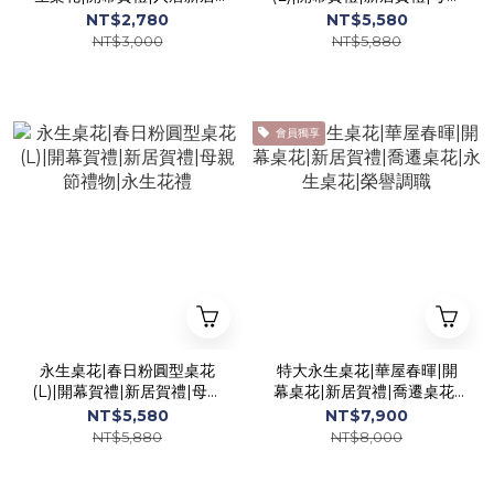
永生花盆花|珍珠桌花|奶白
節禮物|永生花禮
NT$2,780
NT$5,580
色桌花
NT$3,000
NT$5,880
會員獨享
永生桌花|春日粉圓型桌花
特大永生桌花|華屋春暉|開
(L)|開幕賀禮|新居賀禮|母親
幕桌花|新居賀禮|喬遷桌花|
節禮物|永生花禮
永生桌花|榮譽調職
NT$5,580
NT$7,900
NT$5,880
NT$8,000