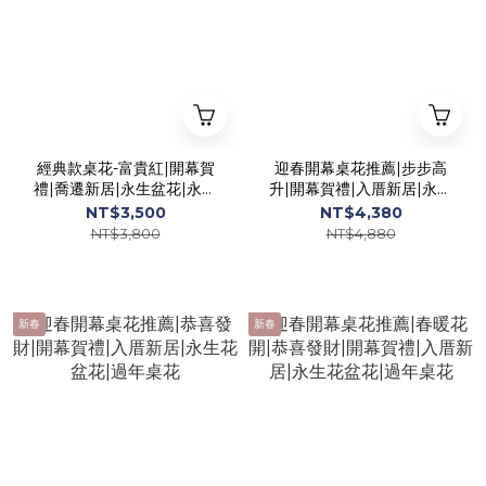
經典款桌花-富貴紅|開幕賀
迎春開幕桌花推薦|步步高
禮|喬遷新居|永生盆花|永生
升|開幕賀禮|入厝新居|永生
花
花盆花|過年桌花
NT$3,500
NT$4,380
NT$3,800
NT$4,880
新春
新春