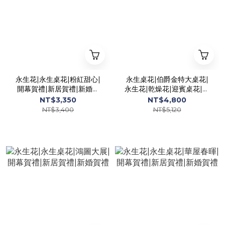
永生花|永生桌花|粉紅甜心|
永生桌花|伯爵金特大桌花|
開幕賀禮|新居賀禮|新婚賀
永生花|乾燥花|迎賓桌花|開
禮
幕盆栽|喬遷賀禮|祝賀花禮|
NT$3,350
NT$4,800
NT$3,400
NT$5,120