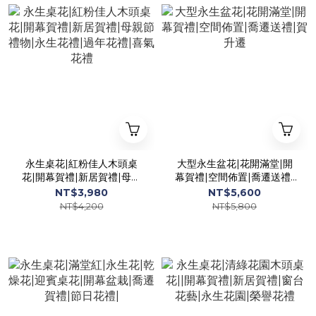
永生桌花|紅粉佳人木頭桌
大型永生盆花|花開滿堂|開
花|開幕賀禮|新居賀禮|母親
幕賀禮|空間佈置|喬遷送禮|
節禮物|永生花禮|過年花禮|
賀升遷
NT$3,980
NT$5,600
喜氣花禮
NT$4,200
NT$5,800