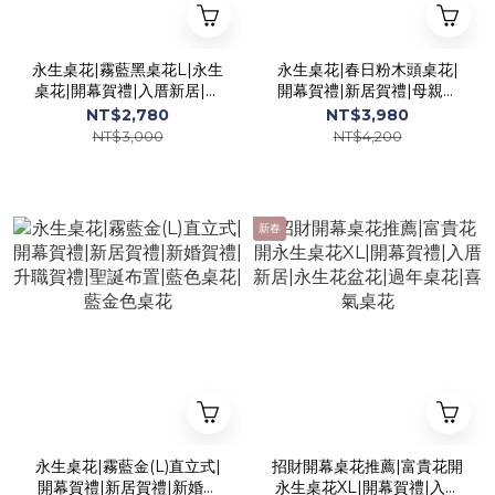
永生桌花|霧藍黑桌花L|永生
永生桌花|春日粉木頭桌花|
桌花|開幕賀禮|入厝新居|永
開幕賀禮|新居賀禮|母親節
生花盆花|工業風桌花|藍金
禮物|永生花禮|過年花禮|喜
NT$2,780
NT$3,980
色桌花
氣花禮
NT$3,000
NT$4,200
新春
永生桌花|霧藍金(L)直立式|
招財開幕桌花推薦|富貴花開
開幕賀禮|新居賀禮|新婚賀
永生桌花XL|開幕賀禮|入厝