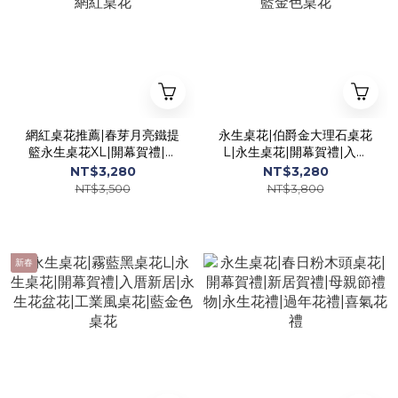
網紅桌花推薦|春芽月亮鐵提
永生桌花|伯爵金大理石桌花
籃永生桌花XL|開幕賀禮|入
L|永生桌花|開幕賀禮|入厝
厝新居|永生花盆花|過年桌
新居|永生花盆花|工業風桌
NT$3,280
NT$3,280
花|網紅桌花
花|藍金色桌花
NT$3,500
NT$3,800
新春