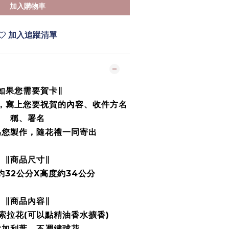
加入購物車
加入追蹤清單
如果您需要賀卡∥
中，寫上您要祝賀的內容、收件方名
稱、署名
為您製作，隨花禮一同寄出
∥商品尺寸∥
約32公分X高度約34公分
∥商品內容∥
索拉花(可以點精油香水擴香)
尤加利葉、不凋繡球花