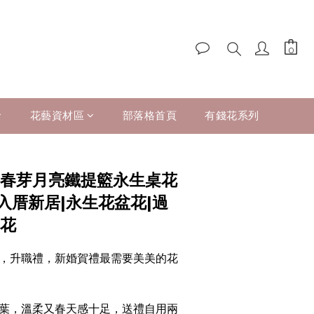
花藝資材區
部落格首頁
有錢花系列
|春芽月亮鐵提籃永生桌花
|入厝新居|永生花盆花|過
桌花
，升職禮，新婚賀禮最需要美美的花
葉，溫柔又春天感十足，送禮自用兩