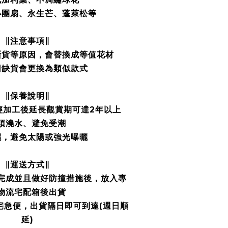
小團扇
、永生芒
、蓬萊松
等
∥注意事項∥
斷貨等原因
，會替換成等值花材
因缺貨會更換為類似款式
∥保養說明∥
經加工後延長觀賞期可達2年以上
須澆水、避免受潮
曬，避免太陽或強光曝曬
∥運送方式∥
完成並且做好防撞措施後，放入專
物流宅配箱後出貨
宅急便，出貨隔日即可到達(週日順
延)