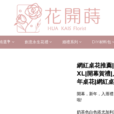
精選💐
創意永生花禮
婚禮系列
DIY材料包
網紅桌花推薦
XL|開幕賀禮
年桌花|網紅
開幕，新年，入厝禮
啦!
奶茶色白色搭尤加利