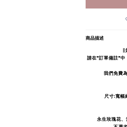
商品描述
∥
請在"訂單備註"
我們免費
尺寸:寬幅
永生玫瑰花
、
不凋