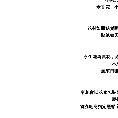
米香花
、
花材如因缺貨
貼紙如
永生花為真花，
不
無須日
桌花會以花盒包裝
屬
物流廠商指定黑貓