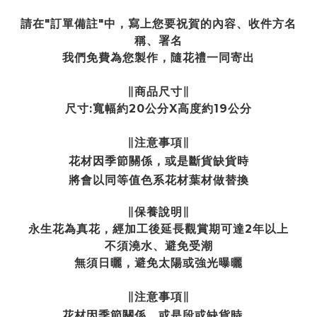
請在"訂單備註"中，寫上您要祝賀的內容、收件方名
稱、署名
我們免費為您製作，隨花禮一同寄出
∥商品尺寸∥
尺寸:寬幅約20公分X高度約19公分
∥注意事項∥
花材因季節關係
，或是斷貨缺貨時
將會以同等值色系花材葉材做替換
∥保養說明∥
永生花為真花，經加工後延長觀賞期可達2年以上
不須澆水、避免受潮
無須日曬，避免太陽或強光曝曬
∥注意事項∥
花材因季節關係
，或是段或缺貨時
，