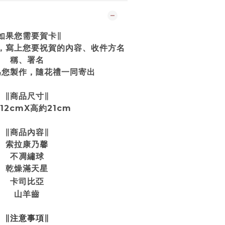
如果您需要賀卡∥
中，寫上您要祝賀的內容、收件方名
稱、署名
為您製作，隨花禮一同寄出
∥商品尺寸∥
12cmX高約21cm
∥商品內容∥
索拉康乃馨
不凋繡球
乾燥滿天星
卡司比亞
山羊齒
∥注意事項∥