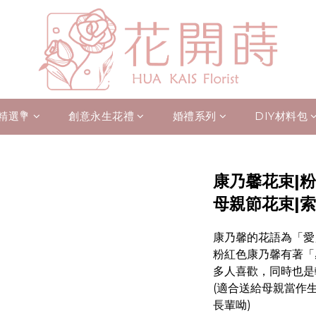
精選💐
創意永生花禮
婚禮系列
DIY材料包
康乃馨花束|
母親節花束|
康乃馨的花語為「愛
粉紅色康乃馨有著「
多人喜歡，同時也是
(適合送給母親當作
長輩呦)