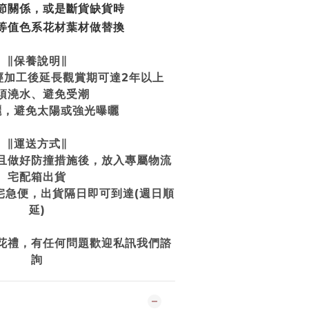
節關係
，或是斷貨缺貨時
等值色系花材葉材做替換
∥保養說明∥
經加工後延長觀賞期可達2年以上
須澆水、避免受潮
曬，避免太陽或強光曝曬
∥運送方式∥
且做好防撞措施後，放入專屬物流
宅配箱出貨
宅急便，出貨隔日即可到達(週日順
延)
花禮，有任何問題歡迎私訊我們諮
詢