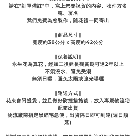
請在"訂單備註"中，寫上您要祝賀的內容、收件方名
稱、署名
我們免費為您製作，隨花禮一同寄出
∥商品尺寸∥
寬度約38公分ｘ高度約42公分
∥保養說明∥
永生花為真花，經加工後延長觀賞期可達2年以上
不須澆水、避免受潮
無須日曬，避免太陽或強光曝曬
∥運送方式∥
花束會附提袋，並且做好防撞措施後，放入專屬物流宅
配箱出貨
物流廠商指定黑貓宅急便，出貨隔日即可到達(週日順
延)