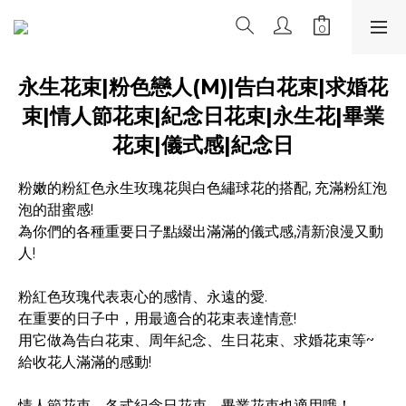
永生花束|粉色戀人(M)|告白花束|求婚花
束|情人節花束|紀念日花束|永生花|畢業
花束|儀式感|紀念日
粉嫩的粉紅色永生玫瑰花與白色繡球花的搭配, 充滿粉紅泡
泡的甜蜜感!
為你們的各種重要日子點綴出滿滿的儀式感,清新浪漫又動
人! 
粉紅色玫瑰代表衷心的感情、永遠的愛.
在重要的日子中，用最適合的花束表達情意!
用它做為告白花束、周年紀念、生日花束、求婚花束等~
給收花人滿滿的感動!
情人節花束、各式紀念日花束、畢業花束也適用哦！