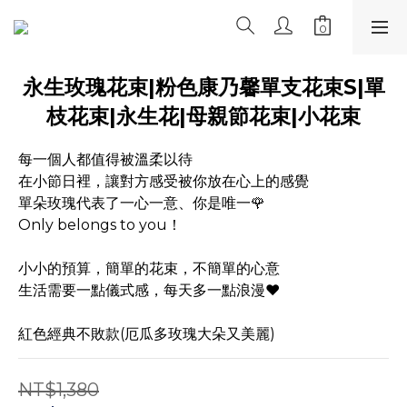
永生玫瑰花束|粉色康乃馨單支花束S|單
枝花束|永生花|母親節花束|小花束
每一個人都值得被溫柔以待
在小節日裡，讓對方感受被你放在心上的感覺
單朵玫瑰代表了一心一意、你是唯一🌹
Only belongs to you！
小小的預算，簡單的花束，不簡單的心意
生活需要一點儀式感，每天多一點浪漫❤️
紅色經典不敗款(厄瓜多玫瑰大朵又美麗)
NT$1,380