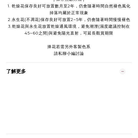
1. 乾燥花保存良好可放置數月至2年，仍會隨著時間自然褪色風化
掉落均屬於正常現象
2.永生花(不凋花)保存良好可放置2~5年，仍會隨著時間慢慢褪色
3.乾燥花與永生花放置乾燥通風環境，避免潮溼(濕度建議控制在
45~60之間)與避免陽光直射，可延長觀賞期限
捧花若需另外客製色系
請私聊小編討論
了解更多