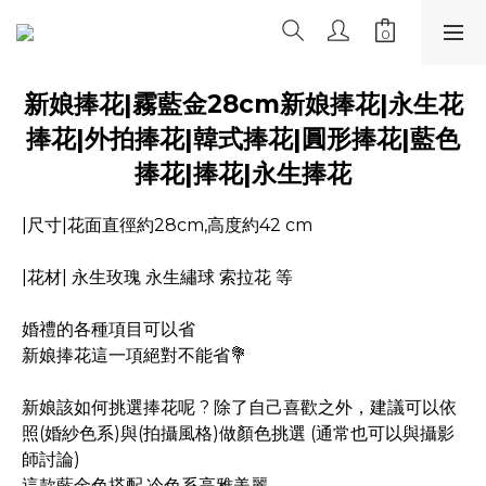
新娘捧花|霧藍金28cm新娘捧花|永生花
捧花|外拍捧花|韓式捧花|圓形捧花|藍色
捧花|捧花|永生捧花
|尺寸|花面直徑約28cm,高度約42 cm
|花材| 永生玫瑰 永生繡球 索拉花 等
婚禮的各種項目可以省
新娘捧花這一項絕對不能省💐
新娘該如何挑選捧花呢 ? 除了自己喜歡之外，建議可以依
照(婚紗色系)與(拍攝風格)做顏色挑選 (通常也可以與攝影
師討論)
這款藍金色搭配,冷色系高雅美麗