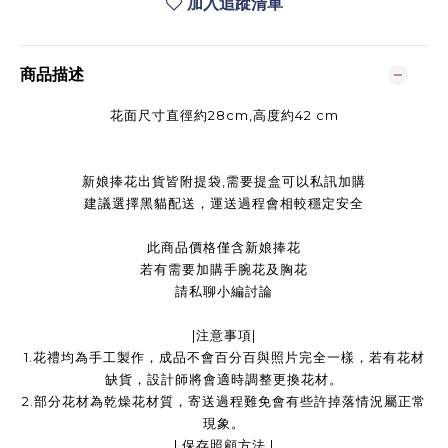
加入追蹤清單
商品描述
花面尺寸直徑約28cm,高度約42 cm
新娘捧花出貨皆附提袋,需要提盒可以私訊加購
建議選擇黑貓配送，運送過程會相較穩定安全
此商品價格僅含新娘捧花
若有需要加購手腕花及胸花
請私聊小編討論
|注意事項|
1.花禮均為手工製作，成品不會百分百與照片完全一樣，若有花材
缺貨，設計師將會適時調整更換花材。
2.部分花材為乾燥花材質，寄送過程難免會有些許掉落情況屬正常
現象。
| 保存照顧方法 |