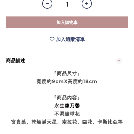
加入購物車
加入追蹤清單
商品描述
『商品尺寸』
寬度約9cmX高度約18cm
『商品內容』
永生
康乃馨
不凋繡球花
富貴葉
、乾燥滿天星
、索拉花
、臨花
、卡斯比亞
等