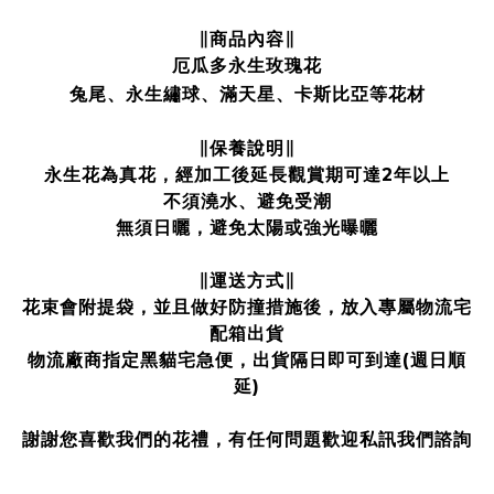
∥商品內容∥
厄瓜多永生玫瑰花
兔尾、永生繡球
、
滿天星、卡斯比亞等花材
∥保養說明∥
永生花為真花，經加工後延長觀賞期可達2年以上
不須澆水、避免受潮
無須日曬，避免太陽或強光曝曬
∥運送方式∥
花束會附提袋，並且做好防撞措施後，放入專屬物流宅
配箱出貨
物流廠商指定黑貓宅急便，出貨隔日即可到達(週日順
延)
謝謝您喜歡我們的花禮，有任何問題歡迎私訊我們諮詢