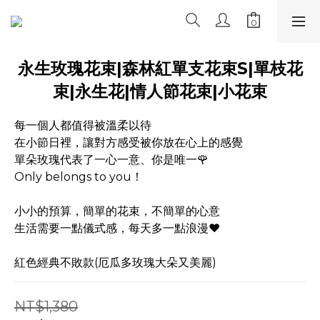
永生玫瑰花束|森林紅單支花束S|單枝花
束|永生花|情人節花束|小花束
每一個人都值得被溫柔以待
在小節日裡，讓對方感受被你放在心上的感覺
單朵玫瑰代表了一心一意、你是唯一🌹
Only belongs to you！
小小的預算，簡單的花束，不簡單的心意
生活需要一點儀式感，每天多一點浪漫❤️
紅色經典不敗款(厄瓜多玫瑰大朵又美麗)
NT$1,380