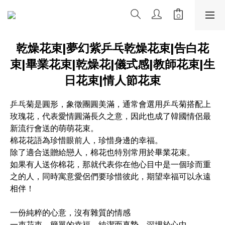
乾燥花束|夢幻紫乒乓乾燥花束|告白花
束|畢業花束|乾燥花|儀式感|教師花束|生
日花束|情人節花束
乒乓菊是圓形，象徵團圓美滿，通常會選用乒乓菊搭配上
玫瑰花，代表愛情圓滿長久之意，因此也成了韓國情侶最
新流行會送的萌萌花束。
棉花花語為珍惜眼前人，珍惜身邊的幸福。 
除了適合送贈給戀人，棉花也特別常用於畢業花束。 
如果有人送你棉花，那就代表你在他心目中是一個珍而重
之的人，同時寓意愛侶們要珍惜彼此，期望幸福可以永遠
相伴！
一份純粹的心意，沒有雜質的情感
一束花束，簡單的幸福，純潔而真摯，深埋於心中