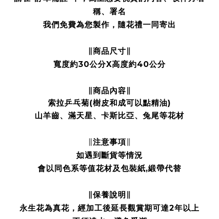
稱、署名
我們免費為您製作，隨花禮一同寄出
∥商品尺寸∥
寬度約30公分X高度約40公分
∥商品內容∥
索拉乒乓菊(樹皮和成可以點精油)
山羊齒、滿天星、卡斯比亞
、兔尾等
花材
∥
注意事項
∥
如遇到斷貨等情況
會以同色系等值花材及包裝紙,緞帶代替
∥保養說明∥
永生花為真花，經加工後延長觀賞期可達2年以上