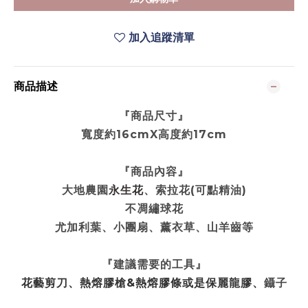
加入追蹤清單
商品描述
『商品尺寸』
寬度約16cmX高度約17cm
『商品內容』
大地農園
永生花
、索拉花(可點精油)
不凋繡球花
尤加利葉
、
小團扇
、薰衣草
、山羊齒
等
『建議需要的工具』
花藝剪刀
、熱熔膠槍&熱熔膠條或是保麗龍膠
、
鑷子