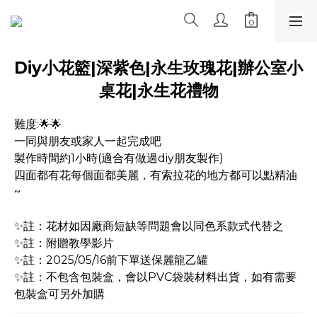
Diy小花籃|深紫色|永生玫瑰花|辦公室小
桌花|永生花禮物
難度:🌟🌟
一同與朋友或家人一起完成吧
製作時間約1小時(適合有做過diy朋友製作)
四面都有花每個面都美麗，有索拉花的地方都可以點精油
~
✨註：花材如因廠商短缺等問題會以同色系款式代替之
✨註：附贈教學影片
✨註：2025/05/16前下單送保麗龍乙罐
✨註：不包含包裝盒，會以PVC袋裝材料出貨，如有需要
包裝盒可另外加購