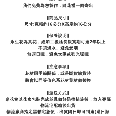
我們免費為您製作，隨花禮一同寄出
∥商品尺寸∥
尺寸:寬幅約16公分X高度約16公分
∥保養說明∥
永生花為真花，經加工後延長觀賞期可達2年以上
不須澆水、避免受潮
無須日曬，避免太陽或強光曝曬
∥注意事項∥
花材因季節關係
，或是斷貨缺貨時
將會以同等值色系花材葉材做替換
∥運送方式∥
桌花會以花盒包裝完成並且做好防撞措施後，放入專屬
物流宅配箱後出貨
物流廠商指定黑貓宅急便，出貨隔日即可到達(週日順