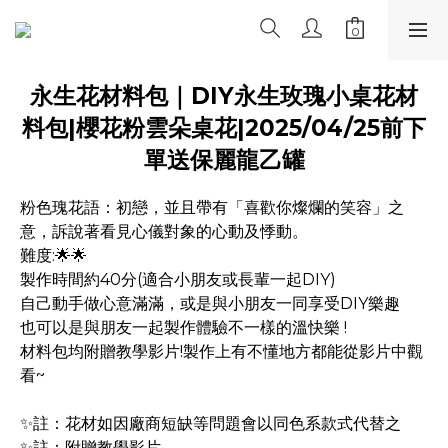
永生花材料包｜DIY永生玫瑰小桌花材
料包|櫻花粉雲朵桌花|2025/04/25前下
單送保麗龍乙罐
粉色瑰花語：初戀，並且帶有「喜歡你燦爛的笑容」之
意，訴說著看見心儀對象的心動及悸動。
難度:🌟🌟
製作時間約40分(適合小朋友或長輩一起DIY)
自己動手做心意滿滿，或是與小朋友一同享受DIY樂趣
也可以是與朋友一起製作體驗不一樣的溫快樂 !
材料包均附贈教學影片!製作上有不懂地方都能從影片中觀
看~
✨註：花材如因廠商短缺等問題會以同色系款式代替之
✨註：附贈教學影片