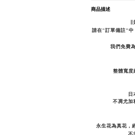
商品描述
∥
請在"訂單備註"
我們免費
整體寬度
日
不凋尤加
永生花為真花，
不