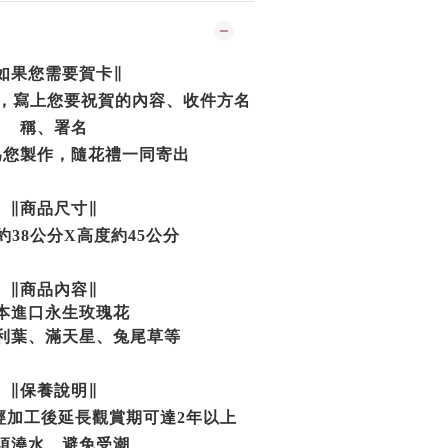
如果您需要賀卡∥
中，寫上您要祝賀的內容、收件方名
稱、署名
為您製作，隨花禮一同寄出
∥商品尺寸∥
約38公分X高度約45公分
∥商品內容∥
本進口永生玫瑰花
利葉
、滿天星、
兔尾草等
∥保養說明∥
經加工後延長觀賞期可達2年以上
須澆水、避免受潮