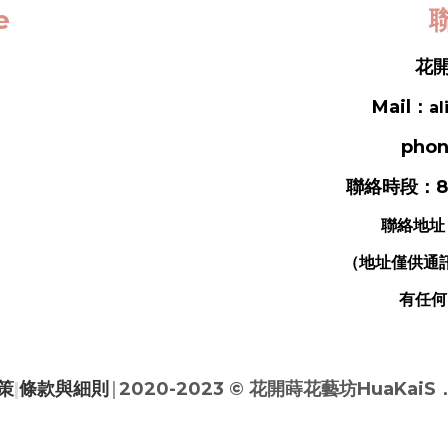
ce
聯
花開
Mail：
al
phon
聯絡時段：8
聯絡地址
（地址僅供通
有任何
|
策
|
條款與細則
2020-2023 ©
花開蒔花藝坊HuaKaiS．Fl