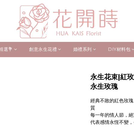
精選💐
創意永生花禮
婚禮系列
DIY材料包
永生花束|紅玫
永生玫瑰
經典不敗的紅色玫瑰
質
每一年的情人節，絕
代表感情永恆不變，