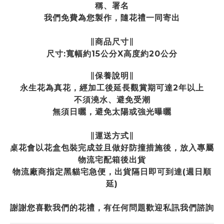
稱、署名
我們免費為您製作，隨花禮一同寄出
∥商品尺寸∥
尺寸:寬幅約15公分X高度約20公分
∥保養說明∥
永生花為真花，經加工後延長觀賞期可達2年以上
不須澆水、避免受潮
無須日曬，避免太陽或強光曝曬
∥運送方式∥
桌花會以花盒包裝完成並且做好防撞措施後，放入專屬
物流宅配箱後出貨
物流廠商指定黑貓宅急便，出貨隔日即可到達(週日順
延)
謝謝您喜歡我們的花禮，有任何問題歡迎私訊我們諮詢