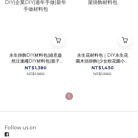
永生掛飾DIY材料包|綠意盎
永生花材料包｜DIY永生花
然注連繩DIY材料包|親子
園木頭掛飾|少女粉花園小木
DIY|企業DIY|過年手做|新
屋掛飾材料包
NT$1,380
NT$1,450
年手做材料包
NT$1,580
NT$1,980
1
Follow us on