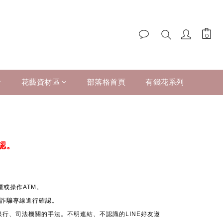
花藝資材區
部落格首頁
有錢花系列
認。
或操作ATM。
 反詐騙專線進行確認。
銀行、司法機關的手法。不明連結、不認識的LINE好友邀