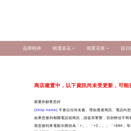
品牌精神
精選桌花
精選花束
節日
商店建置中，以下資訊尚未受更新，可能
親愛的顧客您好
{shop name}
不會以任何名義、理由透過簡訊、電話向您
如果您接到相關電話或簡訊，請提高警覺，切勿輕信不明
當您接到來電顯示開頭為「+」、「+2」、」「+886