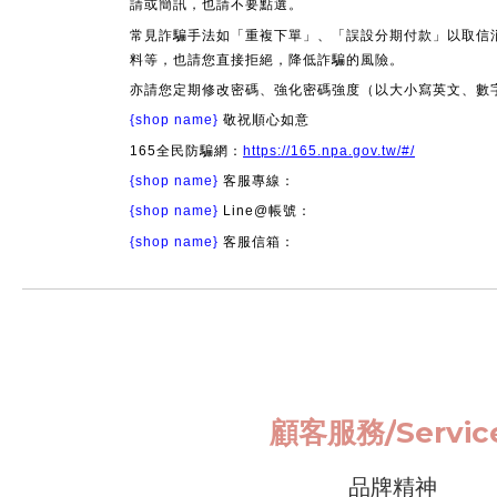
請或簡訊，也請不要點選。
常見詐騙手法如「重複下單」、「誤設分期付款」以取信
料等，也請您直接拒絕，降低詐騙的風險。
亦請您定期修改密碼、強化密碼強度（以大小寫英文、數
{shop name}
敬祝順心如意
165全民防騙網：
https://165.npa.gov.tw/#/
{shop name}
客服專線：
{shop name}
Line@帳號：
{shop name}
客服信箱：
顧客服務/
Servi
品牌精神