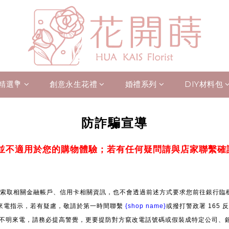
精選💐
創意永生花禮
婚禮系列
DIY材料包
防詐騙宣導
並不適用於您的購物體驗；若有任何疑問請與店家聯繫確
索取相關金融帳戶、信用卡相關資訊，也不會透過前述方式要求您前往銀行臨櫃
來電指示，若有疑慮，敬請於第一時間聯繫
{shop name}
或撥打警政署 165
」等不明來電，請務必提高警覺，更要提防對方竄改電話號碼或假裝成特定公司、