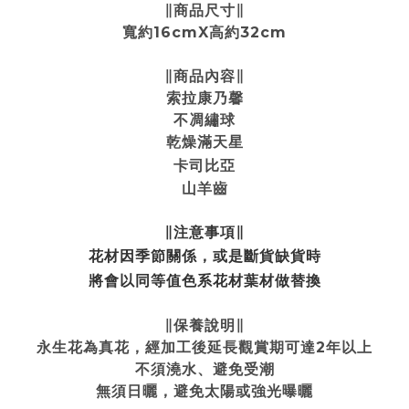
∥商品尺寸∥
寬約16cmX高約32cm
∥商品內容∥
索拉康乃馨
不凋繡球
乾燥滿天星
卡司比亞
山羊齒
∥注意事項∥
花材因季節關係
，或是斷貨缺貨時
將會以同等值色系花材葉材做替換
∥保養說明∥
永生花為真花，經加工後延長觀賞期可達2年以上
不須澆水、避免受潮
無須日曬，避免太陽或強光曝曬