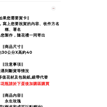
如果您需要賀卡∥
中，寫上您要祝賀的內容、收件方名
稱、署名
為您製作，隨花禮一同寄出
∥商品尺寸∥
約30公分X高約40
注意事項
∥
∥
如遇到斷貨等情況
等值花材及包裝紙,緞帶代替
購花瓶請於下蛋後加購區購買
∥商品內容∥
永生玫瑰
花(樹皮和成可以點精油)