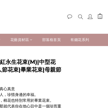
花藝資材區
部落格首頁
有錢花系列
紅永生花束(M)|中型花
人節花束|畢業花束|母親節
真心真意
人，珍惜身邊的幸福。 
，棉花也特別常用於畢業花束。 
那就代表你在他心目中是一個珍而重