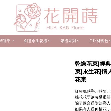
精選💐
創意永生花禮
婚禮系列
DIY材料包
乾燥花束|經典
束|永生花|情
花束
紅玫瑰熱戀、熱情、
棉花花語為珍惜眼前
除了適合送贈給戀人
如果有人送你棉花，