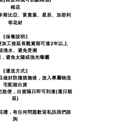
棉花
卡斯比亞
、富貴葉
、星辰
、加那利
等花材
∥保養說明∥
經加工後延長觀賞期可達2年以上
須澆水、避免受潮
曬，避免太陽或強光曝曬
∥運送方式∥
且做好防撞措施後，放入專屬物流
宅配箱出貨
宅急便，出貨隔日即可到達(週日順
延)
花禮，有任何問題歡迎私訊我們諮
詢