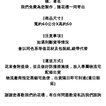
稱、署名
我們免費為您製作，隨花禮一同寄出
∥商品尺寸∥
寬約60公分X高約50
注意事項
∥
∥
如遇到斷貨等情況
會以同色系等值花材及包裝紙,緞帶代替
∥運送方式∥
花束會附提袋，並且做好防撞措施後，放入專屬物流宅
配箱出貨
物流廠商指定黑貓宅急便，出貨隔日即可到達(週日順
延)
謝謝您喜歡我們的花禮，有任何問題歡迎私訊我們諮詢