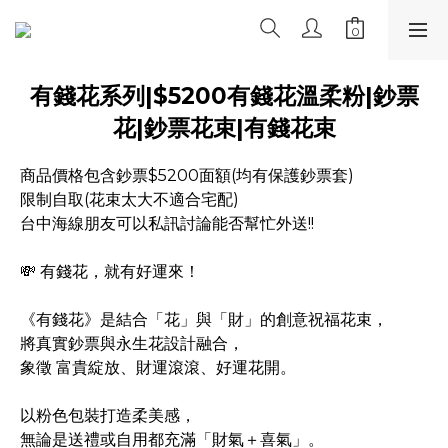
有錢花系列|$5200有錢花溫柔粉|鈔票
花|鈔票花束|有錢花束
商品價格包含鈔票$5200面額(均有保護鈔票套)
限制自取(花束太大不適合宅配)
台中海線朋友可以私訊討論能否幫忙外送!!
💸 有錢花，就有好運來！
《有錢花》是結合「花」與「財」的創意祝福花束，
將真實鈔票與永生花設計融合，
象徵 富貴綻放、財運滾滾、好運花開。
以粉色包裝打造柔美感，
無論是送禮或自用都充滿「財氣＋喜氣」。