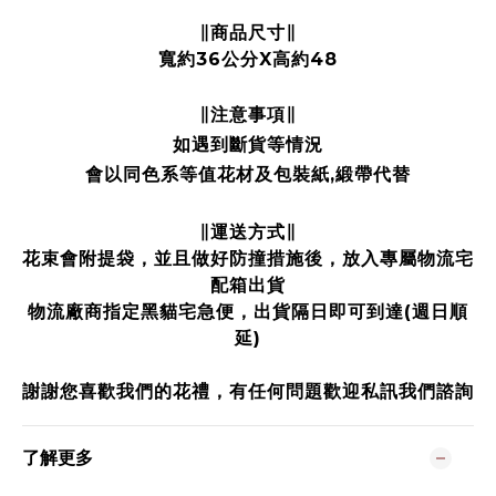
∥商品尺寸∥
寬約36公分X高約48
注意事項
∥
∥
如遇到斷貨等情況
會以同色系等值花材及包裝紙,緞帶代替
∥運送方式∥
花束會附提袋，並且做好防撞措施後，放入專屬物流宅
配箱出貨
物流廠商指定黑貓宅急便，出貨隔日即可到達(週日順
延)
謝謝您喜歡我們的花禮，有任何問題歡迎私訊我們諮詢
了解更多