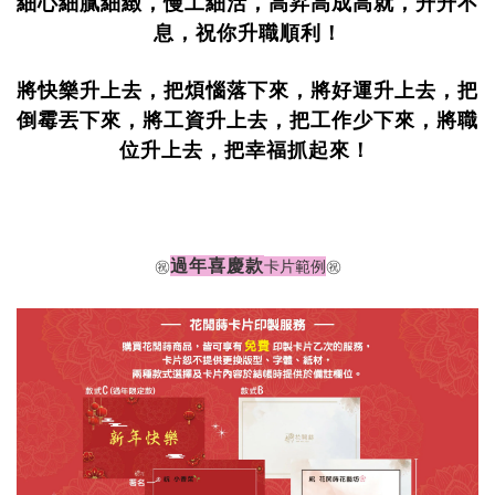
細心細膩細緻，慢工細活，高昇高成高就，升升不
息，祝你升職順利！
將快樂升上去，把煩惱落下來，將好運升上去，把
倒霉丟下來，將工資升上去，把工作少下來，將職
位升上去，把幸福抓起來！
過年喜慶款
㊗️
卡片範例
㊗️