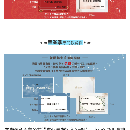
畢業季
👨‍🎓
專門款範例
👩‍🎓
充滿創意與美的花禮搭配滿滿誠意的卡片，小小的巧思滿載