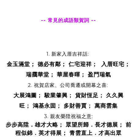
-- 常見的成語類賀詞 --
1. 新家入厝吉祥話:
金玉滿堂； 德必有鄰； 仁宅迎祥； 入厝旺宅；
瑞靄華堂； 華屋春暉； 盈門瑞氣
2. 祝賀店家、公司喬遷或開幕之喜:
大展鴻圖
；
駿業肇興
；
貨財恆足
；
久久興
旺
；
鴻基永固
；
多財善賈
；
萬商雲集
3. 親友榮陞祝福之意:
步步高陞．雄才大略； 眾望所歸
．
長才德展； 前
程似錦
．
英才得展； 青雲直上
．
才高出眾