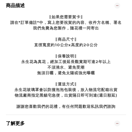
商品描述
∥如果您需要賀卡∥
請在"訂單備註"中，寫上您要祝賀的內容、收件方名稱、署名
我們免費為您製作，隨花禮一同寄出
∥商品尺寸∥
直徑寬度約10公分x高度約20公分
∥保養說明∥
永生花為真花，經加工後延長觀賞期可達2年以上
不須澆水、避免受潮
無須日曬，避免太陽或強光曝曬
∥運送方式∥
永生花玻璃罩會以防撞泡泡包裝後，放入物流宅配箱出貨
物流廠商指定黑貓宅急便，出貨隔日即可到達(週日順延)
謝謝您喜歡我們的花禮，有任何問題歡迎私訊我們諮詢
了解更多