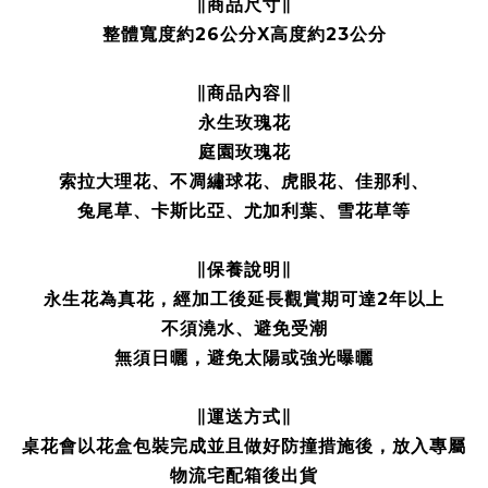
∥商品尺寸∥
整體寬度約26公分X高度約23公分
∥商品內容∥
永生玫瑰花
庭園玫瑰花
索拉大理花、不凋繡球花、虎眼花、佳那利、
兔尾草、卡斯比亞、尤加利葉、雪花草等
∥保養說明∥
永生花為真花，經加工後延長觀賞期可達2年以上
不須澆水、避免受潮
無須日曬，避免太陽或強光曝曬
∥運送方式∥
桌花會以花盒包裝完成並且做好防撞措施後，放入專屬
物流宅配箱後出貨